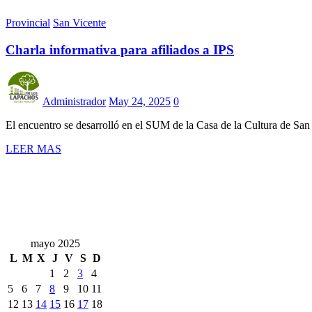
Provincial
San Vicente
Charla informativa para afiliados a IPS
Administrador
May 24, 2025
0
El encuentro se desarrolló en el SUM de la Casa de la Cultura de S
LEER MAS
mayo 2025
L
M
X
J
V
S
D
1
2
3
4
5
6
7
8
9
10
11
12
13
14
15
16
17
18