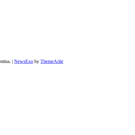
ntina.
|
NewsExo
by
ThemeArile