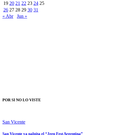
19
20
21
22
23
24
25
26
27
28
29
30
31
« Abr
Jun »
POR SI NO LO VISTE
San Vicente
San Vicente ya palpita el “Jeep Fest Argentina”