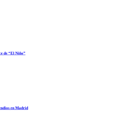
ce de “El Niño”
cendios en Madrid