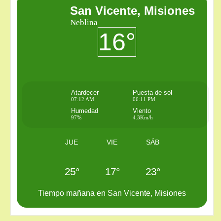
San Vicente, Misiones
Neblina
16°
Atardecer
Puesta de sol
07:12 AM
06:11 PM
Humedad
Viento
97%
4.3Km/h
JUE
VIE
SÁB
25°
17°
23°
Tiempo mañana en San Vicente, Misiones