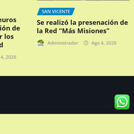
SAN VICENTE
euros
Se realizó la presenación de
ción de
la Red “Más Misiones”
r los
Administrador
Ago 4, 2026
d
 4, 2026
INSTITUCIONES
San
Provincial
Naciona
NALES
Vicente