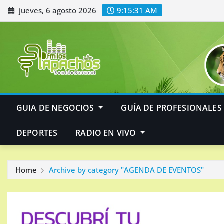
Skip
jueves, 6 agosto 2026
9:15:32 AM
to
content
GUIA DE NEGOCIOS
GUÍA DE PROFESIONALES
DEPORTES
RADIO EN VIVO
Home
Archive by category "AGENDA DE EVENTOS"