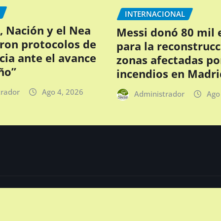
INTERNACIONAL
, Nación y el Nea
Messi donó 80 mil 
ron protocolos de
para la reconstruc
ia ante el avance
zonas afectadas po
ño”
incendios en Madri
trador
Ago 4, 2026
Administrador
Ago
es - Argentina.
|
NewsExo
GUIA DE
GUÍA DE
NEGOCIOS
PROFESIO