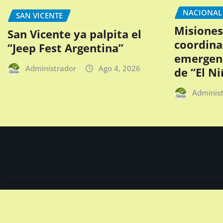
NACIONAL
SAN VICENTE
Misiones
San Vicente ya palpita el
coordina
“Jeep Fest Argentina”
emergenc
Administrador
Ago 4, 2026
de “El Ni
Adminis
Copyright © 2024 | FM Los Lapachos - San Vicente, Mision
by
ThemeArile