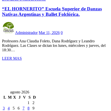
“EL HORNERITO” Escuela Superior de Danzas
Nativas Argentinas y Ballet Folclórica.
Administrador
Mar 11, 2026
0
Profesores Ana Claudia Foleto, Dana Rodríguez y Leandro
Rodríguez. Las Clases se dictan los lunes, miércolees y jueves, del
18:30…
LEER MAS
agosto 2026
L
M
X
J
V
S
D
1
2
3
4
5
6
7
8
9