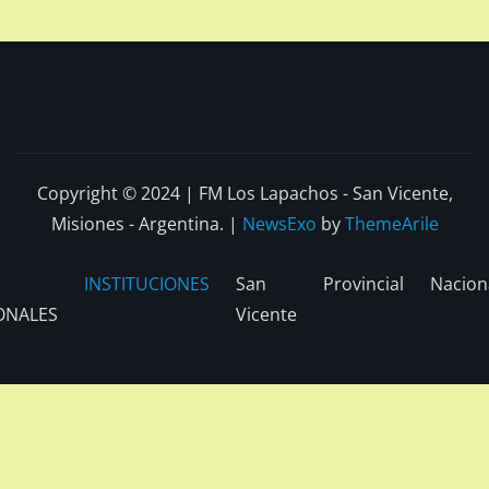
Copyright © 2024 | FM Los Lapachos - San Vicente,
Misiones - Argentina.
|
NewsExo
by
ThemeArile
INSTITUCIONES
San
Provincial
Nacion
ONALES
Vicente