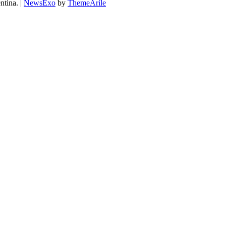
ntina.
|
NewsExo
by
ThemeArile