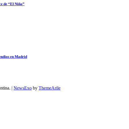
ce de “El Niño”
cendios en Madrid
ntina.
|
NewsExo
by
ThemeArile