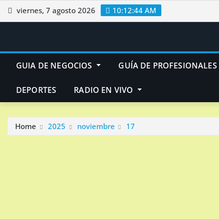
Skip
viernes, 7 agosto 2026
10:12:45 AM
to
content
GUIA DE NEGOCIOS
GUÍA DE PROFESIONALES
DEPORTES
RADIO EN VIVO
Home
2025
noviembre
17