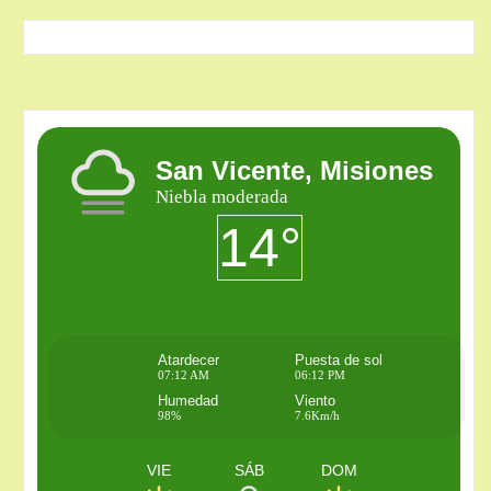
San Vicente, Misiones
Niebla moderada
14°
Atardecer
Puesta de sol
07:12 AM
06:12 PM
Humedad
Viento
98%
7.6Km/h
VIE
SÁB
DOM