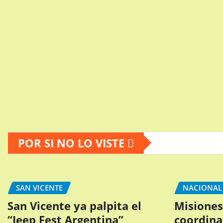
POR SI NO LO VISTE
SAN VICENTE
NACIONAL
San Vicente ya palpita el
Misiones
“Jeep Fest Argentina”
coordina