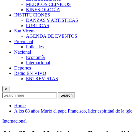
MEDICOS CLÍNICOS
KINESIOLOGÍA
INSTITUCIONES
DANZAS Y ARTISTICAS
PUBLICAS
San Vicente
AGENDA DE EVENTOS
Provincial
Policiales
Nacional
Economía
Internacional
Deportes
Radio EN VIVO
ENTREVISTAS
×
Search
Home
A los 88 años Murió el papa Francisco, líder espiritual de la igle
Internacional