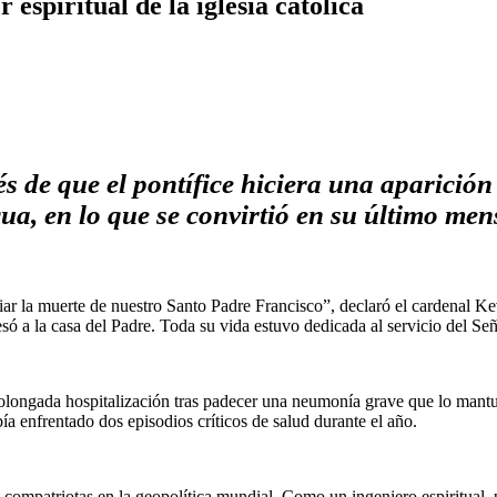
 espiritual de la iglesia católica
 de que el pontífice hiciera una aparición 
ua, en lo que se convirtió en su último me
la muerte de nuestro Santo Padre Francisco”, declaró el cardenal Kevi
 a la casa del Padre. Toda su vida estuvo dedicada al servicio del Señ
rolongada hospitalización tras padecer una neumonía grave que lo mantu
a enfrentado dos episodios críticos de salud durante el año.
 compatriotas en la geopolítica mundial. Como un ingeniero espiritual, p