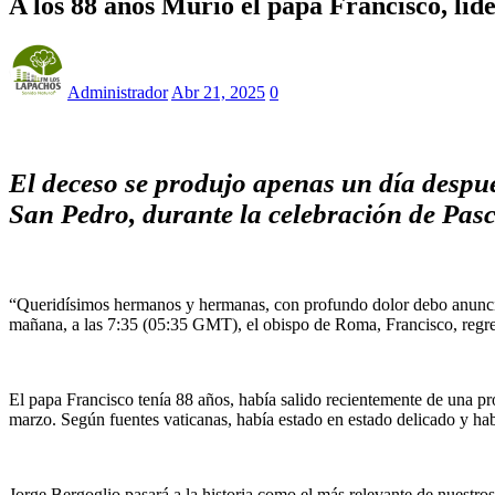
A los 88 años Murió el papa Francisco, líder
Administrador
Abr 21, 2025
0
El deceso se produjo apenas un día después
San Pedro, durante la celebración de Pasc
“Queridísimos hermanos y hermanas, con profundo dolor debo anunciar 
mañana, a las 7:35 (05:35 GMT), el obispo de Roma, Francisco, regresó
El papa Francisco tenía 88 años, había salido recientemente de una p
marzo. Según fuentes vaticanas, había estado en estado delicado y habí
Jorge Bergoglio pasará a la historia como el más relevante de nuestros