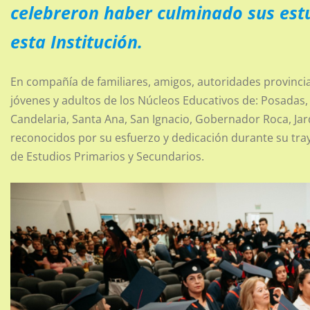
celebreron haber culminado sus est
esta Institución.
En compañía de familiares, amigos, autoridades provincia
jóvenes y adultos de los Núcleos Educativos de: Posadas, 
Candelaria, Santa Ana, San Ignacio, Gobernador Roca, Jar
reconocidos por su esfuerzo y dedicación durante su tray
de Estudios Primarios y Secundarios.