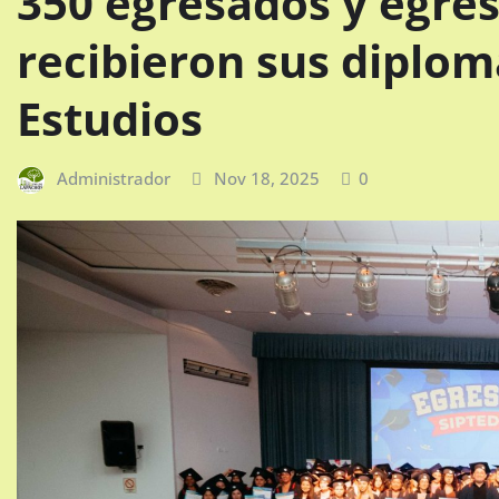
350 egresados y egre
recibieron sus diplom
Estudios
Administrador
Nov 18, 2025
0