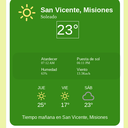
San Vicente, Misiones
Soleado
23°
Atardecer
Puesta de sol
07:12 AM
06:11 PM
Humedad
Viento
63%
13.3Km/h
JUE
VIE
SÁB
25°
17°
23°
Tiempo mañana en San Vicente, Misiones