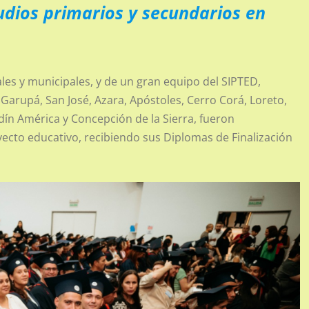
udios primarios y secundarios en
les y municipales, y de un gran equipo del SIPTED,
Garupá, San José, Azara, Apóstoles, Cerro Corá, Loreto,
dín América y Concepción de la Sierra, fueron
ecto educativo, recibiendo sus Diplomas de Finalización