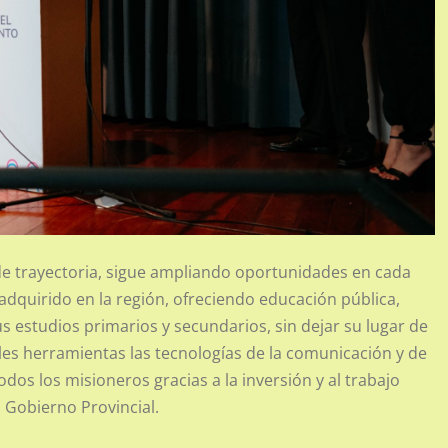
 de trayectoria, sigue ampliando oportunidades en cada
dquirido en la región, ofreciendo educación pública,
sus estudios primarios y secundarios, sin dejar su lugar de
les herramientas las tecnologías de la comunicación y de
dos los misioneros gracias a la inversión y al trabajo
l Gobierno Provincial.